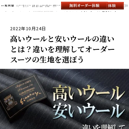
オーダース
商
サービスメ
店舗
会社
よくある
お問い合わ
顧客様インタ
ーツ
品
ニュー
案内
紹介
質問
せ/予約
ビュー
オーダースーツの銀座英國屋
オーダースーツ 銀座英國屋
コラム
高いウールと安いウールの違いとは？違いを理解してオーダースーツの生地を選ぼう
2022年10月24日
高いウールと安いウールの違い
とは？違いを理解してオーダー
スーツの生地を選ぼう