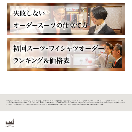
信頼を得るためのビジネススーツをお探しでしたら、ぜひ、東京銀座・大阪梅田のオーダースーツ銀座英國屋へお越しください。メンズオーダースーツ税込価格242,000円～、メンズオーダーシャツ税込価格27,500円～、レディースオー
ダースーツ税込価格308,000円～ご用意。メンズ・レディース共に、無料オーダー体験（オーダースーツの無料相談＋フィッティング体験）にて、お選びの生地・デザインでの仕上がり価格を確認いただいてから、オーダーを検討いただくこ
とも可能です。フィット感・デザイン・スタイル・シルエットを左右するフィッティングは専門技術者が担当。ご不安な点がございましたら、東京銀座・大阪梅田の各店舗にお問い合わせ下さいませ。
オーダースーツ銀座英國屋（東京銀座・大阪梅田・大阪阿倍野）