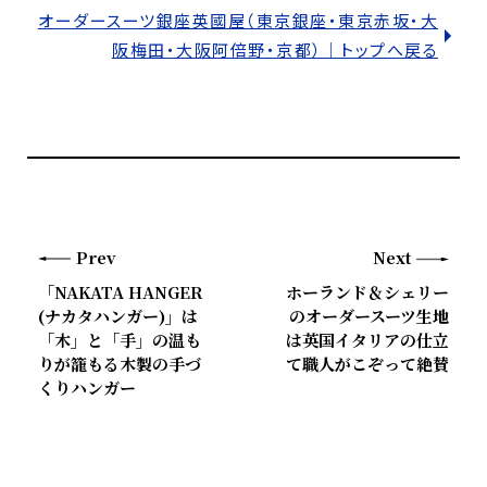
オーダースーツ銀座英國屋（東京銀座・東京赤坂・大
阪梅田・大阪阿倍野・京都）｜トップへ戻る
Prev
Next
「NAKATA HANGER
ホーランド＆シェリー
(ナカタハンガー)」は
のオーダースーツ生地
「木」と「手」の温も
は英国イタリアの仕立
りが籠もる木製の手づ
て職人がこぞって絶賛
くりハンガー