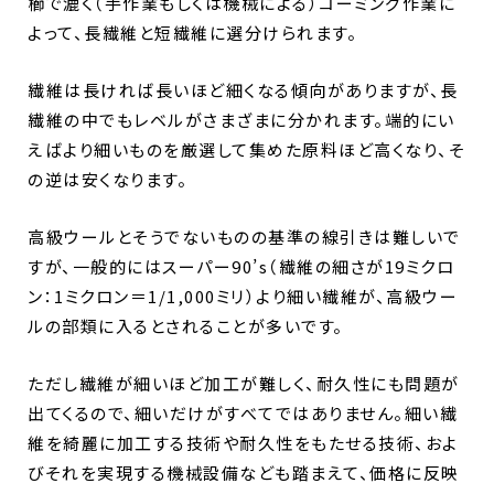
櫛で漉く（手作業もしくは機械による）コーミング作業に
よって、長繊維と短繊維に選分けられます。
繊維は長ければ長いほど細くなる傾向がありますが、長
繊維の中でもレベルがさまざまに分かれます。端的にい
えばより細いものを厳選して集めた原料ほど高くなり、そ
の逆は安くなります。
高級ウールとそうでないものの基準の線引きは難しいで
すが、一般的にはスーパー90’s（繊維の細さが19ミクロ
ン：1ミクロン＝1/1,000ミリ）より細い繊維が、高級ウー
ルの部類に入るとされることが多いです。
ただし繊維が細いほど加工が難しく、耐久性にも問題が
出てくるので、細いだけがすべてではありません。細い繊
維を綺麗に加工する技術や耐久性をもたせる技術、およ
びそれを実現する機械設備なども踏まえて、価格に反映