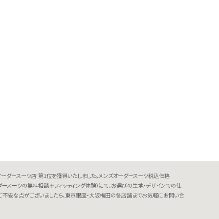
オーダースーツ店 第1位を獲得いたしました。メンズオーダースーツ税込価格
（オーダースーツの無料相談＋フィッティング体験）にて、お選びの生地・デザインでの仕
す。ご不安な点がございましたら、東京銀座・大阪梅田の各店舗までお気軽にお問い合