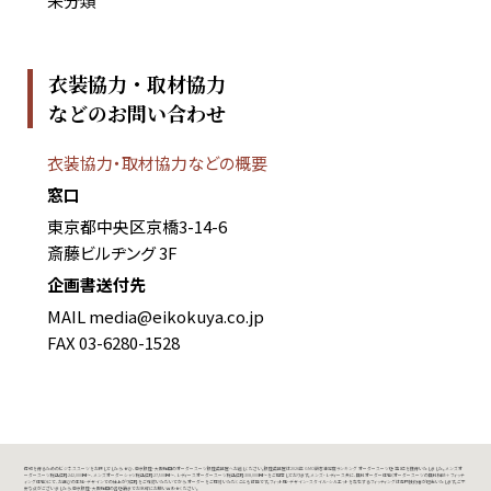
未分類
衣装協力・取材協力
などのお問い合わせ
衣装協力・取材協力などの概要
窓口
東京都中央区京橋3-14-6
斎藤ビルヂング 3F
企画書送付先
MAIL
media@eikokuya.co.jp
FAX 03-6280-1528
信頼を得るためのビジネススーツをお探しでしたら、ぜひ、東京銀座・大阪梅田のオーダースーツ銀座英國屋へお越しください。銀座英國屋は2026年 GMO顧客満足度ランキング オーダースーツ店 第1位を獲得いたしました。メンズオ
ーダースーツ税込価格242,000円～、メンズオーダーシャツ税込価格27,500円～、レディースオーダースーツ税込価格308,000円～をご用意しております。メンズ・レディース共に、無料オーダー体験（オーダースーツの無料相談＋フィッテ
ィング体験）にて、お選びの生地・デザインでの仕上がり価格をご確認いただいてから、オーダーをご検討いただくことも可能です。フィット感・デザイン・スタイル・シルエットを左右するフィッティングは専門技術者が担当いたします。ご不
安な点がございましたら、東京銀座・大阪梅田の各店舗までお気軽にお問い合わせください。