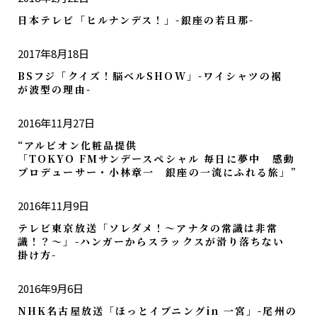
日本テレビ「ヒルナンデス！」-銀座の若旦那-
2017年8月18日
BSフジ「クイズ！脳ベルSHOW」-ワイシャツの裾
が波型の理由-
2016年11月27日
“アルビオン化粧品提供
「TOKYO FMサンデースペシャル 毎日に夢中 感動
プロデューサー・小林章一 銀座の一流にふれる旅」”
2016年11月9日
テレビ東京放送「ソレダメ！～アナタの常識は非常
識！？～」-ハンガーからスラックスが滑り落ちない
掛け方-
2016年9月6日
NHK名古屋放送「ほっとイブニングin 一宮」-尾州の