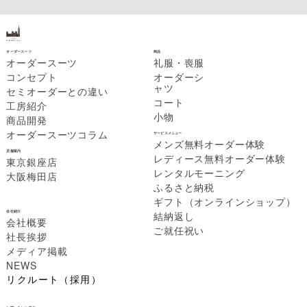
オーダースーツ銀座英國屋（東京銀座・大阪梅田・大阪阿倍野）
オーダースーツ
商品
オーダースーツ
礼服・喪服
コンセプト
オーダーシ
ャツ
セミオーダーとの違い
コート
工房紹介
小物
商品開発
オーダースーツコラム
サービスメニュー
メンズ無料オーダー体験
店舗案内
レディース無料オーダー体験
東京銀座店
レンタルモーニング
大阪梅田店
ふるさと納税
ギフト（オンラインショップ）
会社紹介
結納返し
会社概要
ご就任祝い
社長挨拶
メディア掲載
NEWS
リクルート（採用）