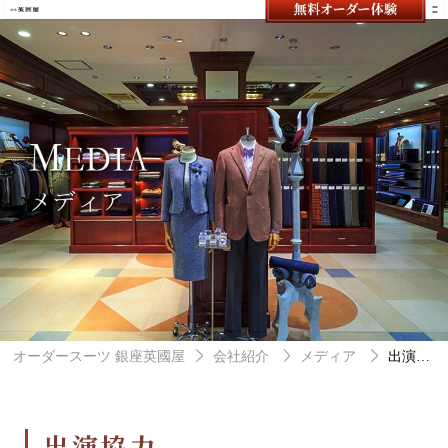
メ
オーダースーツの銀座英國屋
オーダースーツ 銀座英國屋
会社紹介
メディア
出演協力
出演協力