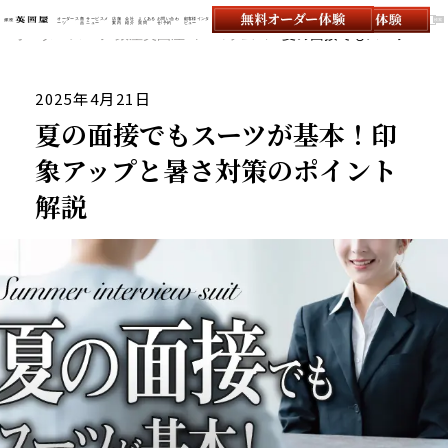
オーダース
商
サービスメ
店舗
会社
よくある
お問い合わ
顧客様インタ
ーツ
品
ニュー
案内
紹介
質問
せ/予約
ビュー
オーダースーツの銀座英國屋
オーダースーツ 銀座英國屋
コラム
夏の面接でもスーツが基本！印象アップと暑さ対策のポイント解説
2025年4月21日
夏の面接でもスーツが基本！印
象アップと暑さ対策のポイント
解説