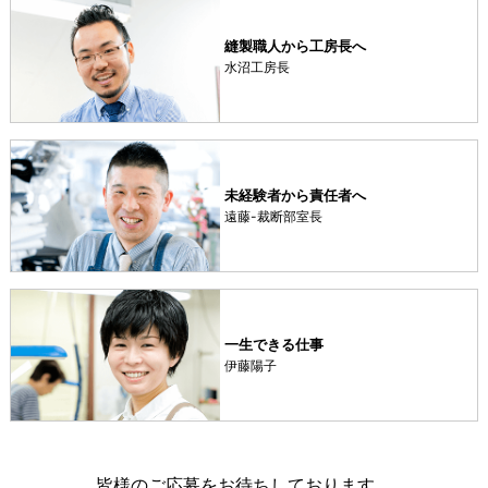
縫製職人から工房長へ
水沼工房長
未経験者から責任者へ
遠藤-裁断部室長
一生できる仕事
伊藤陽子
皆様のご応募をお待ちしております。