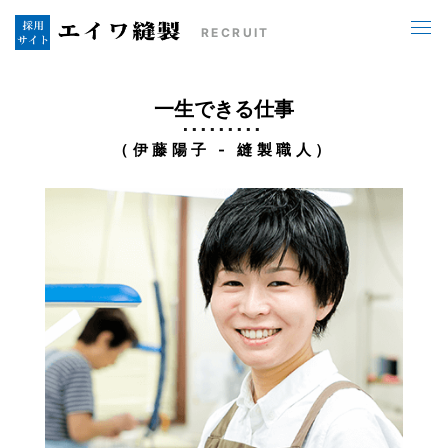
RECRUIT
一生できる仕事
（伊藤陽子 - 縫製職人）