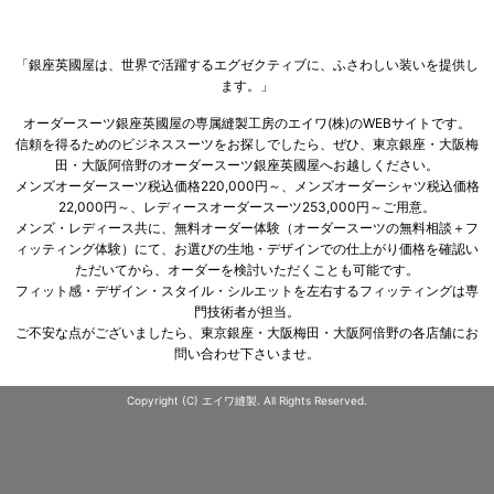
「銀座英國屋は、世界で活躍するエグゼクティブに、ふさわしい装いを提供し
ます。」
オーダースーツ銀座英國屋の専属縫製工房のエイワ(株)のWEBサイトです。
信頼を得るためのビジネススーツをお探しでしたら、ぜひ、東京銀座・大阪梅
田・大阪阿倍野のオーダースーツ銀座英國屋へお越しください。
メンズオーダースーツ税込価格220,000円～、メンズオーダーシャツ税込価格
22,000円～、レディースオーダースーツ253,000円～ご用意。
メンズ・レディース共に、無料オーダー体験（オーダースーツの無料相談＋フ
ィッティング体験）にて、お選びの生地・デザインでの仕上がり価格を確認い
ただいてから、オーダーを検討いただくことも可能です。
フィット感・デザイン・スタイル・シルエットを左右するフィッティングは専
門技術者が担当。
ご不安な点がございましたら、東京銀座・大阪梅田・大阪阿倍野の各店舗にお
問い合わせ下さいませ。
Copyright (C) エイワ縫製. All Rights Reserved.