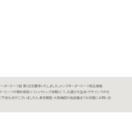
オーダースーツ店 第1位を獲得いたしました。メンズオーダースーツ税込価格
（オーダースーツの無料相談＋フィッティング体験）にて、お選びの生地・デザインでの仕
す。ご不安な点がございましたら、東京銀座・大阪梅田の各店舗までお気軽にお問い合