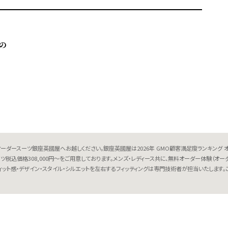
の
ーダースーツ銀座英國屋へお越しください。銀座英國屋は2026年 GMO顧客満足度ランキング 
ースーツ税込価格308,000円～をご用意しております。メンズ・レディース共に、無料オーダー体験
ィット感・デザイン・スタイル・シルエットを左右するフィッティングは専門技術者が担当いたしま